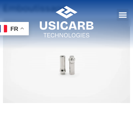
Emboutissage
FR