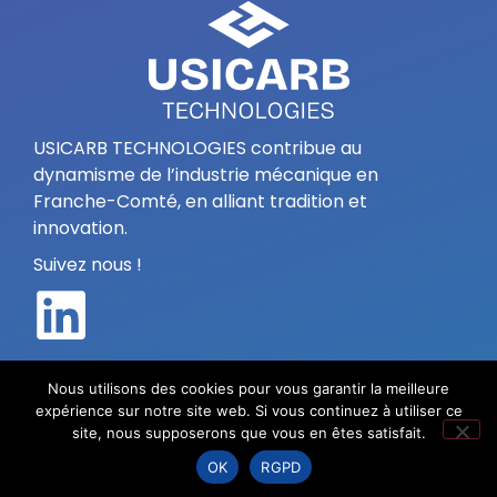
USICARB TECHNOLOGIES contribue au
dynamisme de l’industrie mécanique en
Franche-Comté, en alliant tradition et
innovation.
Suivez nous !
Nous utilisons des cookies pour vous garantir la meilleure
expérience sur notre site web. Si vous continuez à utiliser ce
Actualités
Contact
site, nous supposerons que vous en êtes satisfait.
Mentions légales
OK
RGPD