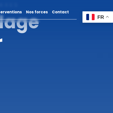
 AXES
terventions
Nos forces
Contact
llage
FR
r