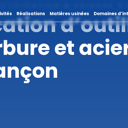
ECTIFICATION & USINAGE 5
ivités
Réalisations
Matières usinées
Domaines d’in
ation d’outi
bure et acie
ançon