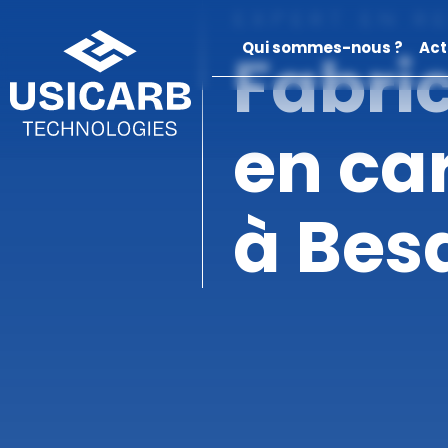
EXPERT EN R
Qui sommes-nous ?
Act
Fabric
en car
à Bes