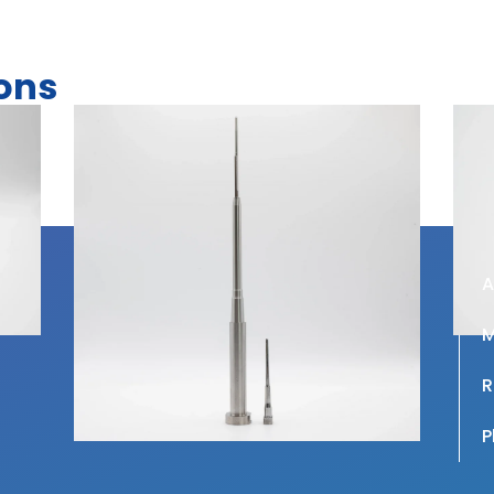
ions
A
M
P