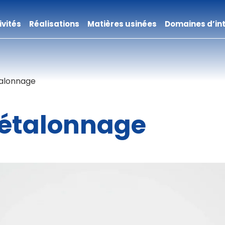
ivités
Réalisations
Matières usinées
Domaines d’in
talonnage
’étalonnage