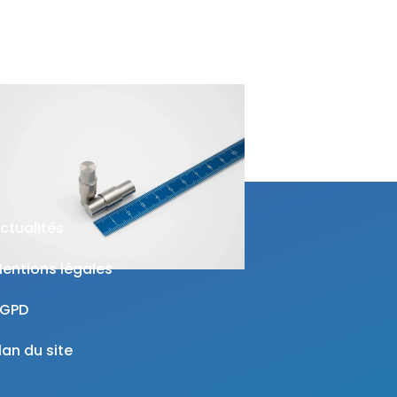
ctualités
entions légales
RGPD
lan du site